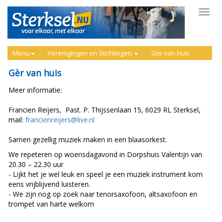
Toggl
navig
Menu
Verenigingen en Stichtingen
Ger van huis
Gèr van huis
Meer informatie:
Francien Reijers, Past. P. Thijssenlaan 15, 6029 RL Sterksel,
mail:
francienreijers@live.nl
Samen gezellig muziek maken in een blaasorkest.
We repeteren op woensdagavond in Dorpshuis Valentijn van
20.30 – 22.30 uur
- Lijkt het je wel leuk en speel je een muziek instrument kom
eens vrijblijvend luisteren.
- We zijn nog op zoek naar tenorsaxofoon, altsaxofoon en
trompet van harte welkom