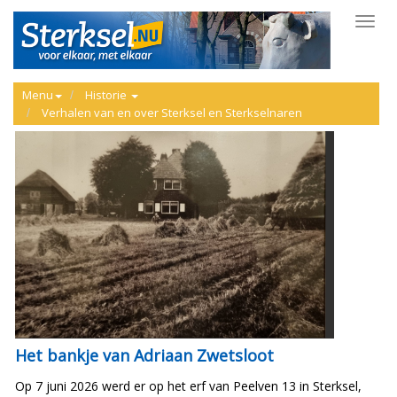
Toggl
navig
Menu
Historie
Verhalen van en over Sterksel en Sterkselnaren
Het bankje van Adriaan Zwetsloot
Op 7 juni 2026 werd er op het erf van Peelven 13 in Sterksel,