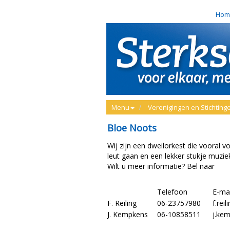
Hom
Menu
Verenigingen en Stichtin
Bloe Noots
Wij zijn een dweilorkest die vooral vo
leut gaan en een lekker stukje muzie
Wilt u meer informatie? Bel naar
Telefoon
E-mai
F. Reiling
06-23757980
f.rei
J. Kempkens
06-10858511
j.ke