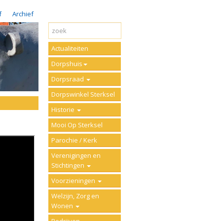
f
Archief
Actualiteiten
Dorpshuis
Dorpsraad
Dorpswinkel Sterksel
Historie
Mooi Op Sterksel
Parochie / Kerk
Verenigingen en
Stichtingen
Voorzieningen
Welzijn, Zorg en
Wonen