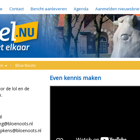
e
Contact
Bericht aanleveren
Agenda
Aanmelden nieuwsbrie
gen
Bloe Noots
Even kennis maken
or de lol en de
k.
l
ling@bloenoots.nl
mpkens@bloenoots.nl