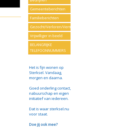
Bedrijven
Gemeenteberichten
Familieberichten
Gezocht/Verloren/Vermist
Vrijwilliger in beeld
BELANGRIJKE
TELEFOONNUMMERS
Het is fijn wonen op
Sterksel. Vandaag,
morgen en daarna.
Goed onderling contact,
nabuurschap en eigen
initiatief van iedereen.
Dat is waar sterksel.nu
voor staat.
Doe jij ook mee?