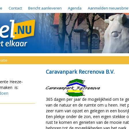
e
Contact
Bericht aanleveren
Agenda
Aanmelden nieuwsbrie
eatie
Caravanpark Recrenova B.V.
eente Heeze-
 maken is:
-doen
365 dagen per jaar de mogelijkheid om te g
van de natuur en de ruimte om u heen. Het p
zeer ruim van opzet en gelegen in een bosrij
Een plekje onder de zon, een eigen stekkie 
rust te komen en genieten van de mooie na
behoren tot de mogelijkheden van het park.