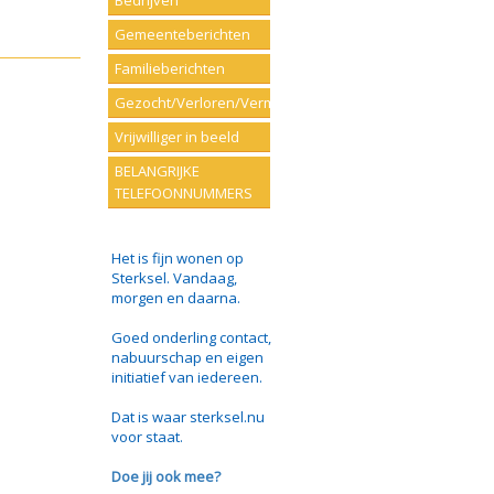
Bedrijven
Gemeenteberichten
Familieberichten
Gezocht/Verloren/Vermist
Vrijwilliger in beeld
BELANGRIJKE
TELEFOONNUMMERS
Het is fijn wonen op
Sterksel. Vandaag,
morgen en daarna.
Goed onderling contact,
nabuurschap en eigen
initiatief van iedereen.
Dat is waar sterksel.nu
voor staat.
Doe jij ook mee?