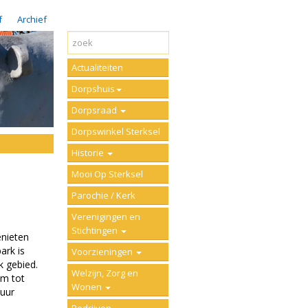
f
Archief
Actualiteiten
Dorpshuis
Dorpsraad
Dorpswinkel Sterksel
Historie
Mooi Op Sterksel
Parochie / Kerk
Verenigingen en
Stichtingen
enieten
ark is
Voorzieningen
k gebied.
Welzijn, Zorg en
om tot
Wonen
tuur