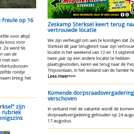
 freule op 16
Zeskamp Sterksel keert terug na
vertrouwde locatie
efde voor altijd
We zijn verheugd om aan te kondigen dat 
sula koos voor
Sterksel dit jaar terugkeert naar zijn vertro
r. Ze werd 96
locatie in het weekend van 12 en 13 septem
en van de
twee jaar op een andere locatie te hebben
ch met een
plaatsgevonden, keren we terug naar de Pa
erbertusbossen
Thijssenlaan, in het weiland van de familie
tzelfde rondje
Lees meer>>>
r naam kreeg: het
Komende dorpsraadsvergaderin
verschoven
ksel" zijn
In verband met de vakantie wordt de kome
e rubriek
dorpraadsvergadering gehouden op 24 august
enigszins
17 augustus.