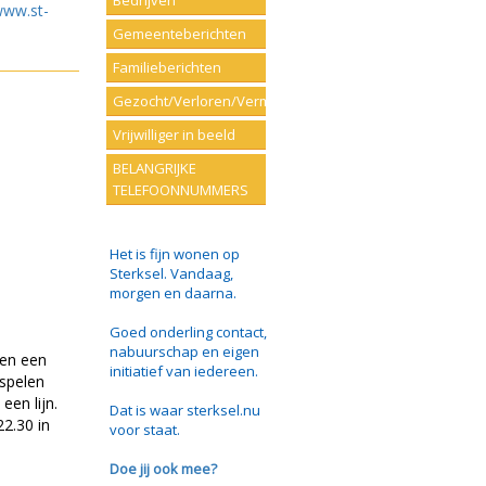
Bedrijven
ww.st-
Gemeenteberichten
Familieberichten
Gezocht/Verloren/Vermist
Vrijwilliger in beeld
BELANGRIJKE
TELEFOONNUMMERS
Het is fijn wonen op
Sterksel. Vandaag,
morgen en daarna.
Goed onderling contact,
nabuurschap en eigen
 en een
initiatief van iedereen.
 spelen
een lijn.
Dat is waar sterksel.nu
2.30 in
voor staat.
Doe jij ook mee?