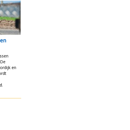
 en
ussen
 De
ordijk en
ordt
n
d.