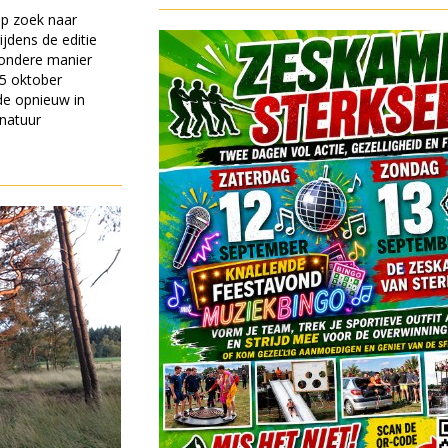
op zoek naar
ijdens de editie
zondere manier
25 oktober
e opnieuw in
 natuur