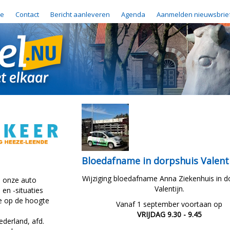
e
Contact
Bericht aanleveren
Agenda
Aanmelden nieuwsbrie
Bloedafname in dorpshuis Valent
Wijziging bloedafname Anna Ziekenhuis in d
n onze auto
Valentijn.
 en -situaties
e op de hoogte
Vanaf 1 september voortaan op
VRIJDAG 9.30 - 9.45
derland, afd.