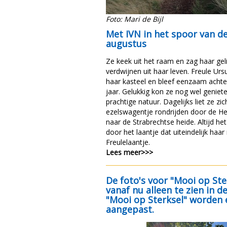
Foto: Mari de Bijl
Met IVN in het spoor van de
augustus
Ze keek uit het raam en zag haar geli
verdwijnen uit haar leven. Freule Ur
haar kasteel en bleef eenzaam achte
jaar. Gelukkig kon ze nog wel geniet
prachtige natuur. Dagelijks liet ze zi
ezelswagentje rondrijden door de H
naar de Strabrechtse heide. Altijd he
door het laantje dat uiteindelijk haa
Freulelaantje.
Lees meer>>>
De foto's voor "Mooi op Ster
vanaf nu alleen te zien in d
"Mooi op Sterksel" worden 
aangepast.