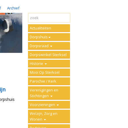
f
Archief
Actualiteiten
Dorpshuis
Dorpsraad
Dorpswinkel Sterksel
Historie
Mooi Op Sterksel
Parochie / Kerk
ijn
Verenigingen en
Stichtingen
orpshuis
Voorzieningen
Welzijn, Zorg en
Wonen