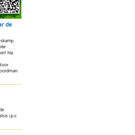
ar de
Zeskamp
uwde
ber! Na
stoor
 Noordman.
g
nde
us i.p.v.