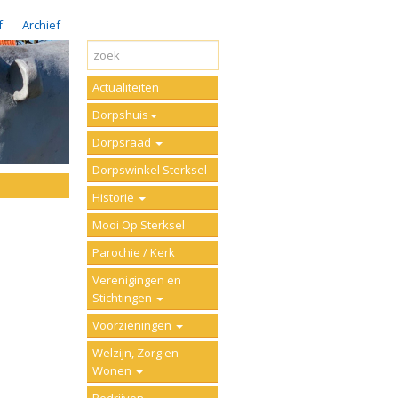
f
Archief
Actualiteiten
Dorpshuis
Dorpsraad
Dorpswinkel Sterksel
Historie
Mooi Op Sterksel
Parochie / Kerk
Verenigingen en
Stichtingen
Voorzieningen
Welzijn, Zorg en
Wonen