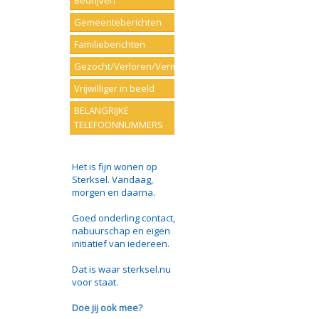
Bedrijven
Gemeenteberichten
Familieberichten
Gezocht/Verloren/Vermist
Vrijwilliger in beeld
BELANGRIJKE
TELEFOONNUMMERS
Het is fijn wonen op
Sterksel. Vandaag,
morgen en daarna.
Goed onderling contact,
nabuurschap en eigen
initiatief van iedereen.
Dat is waar sterksel.nu
voor staat.
Doe jij ook mee?