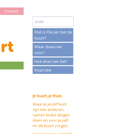
Contact
Wat is Plezier met de
buurt?
Waar staan we
voor?
Hoe doen we dat?
Inspiratie
Je buurt, je thuis
.
Waar je jezelf kunt
zijn met anderen,
samen leuke dingen
doen en voor jezelf
en de buurt zorgen.